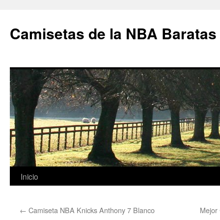
Camisetas de la NBA Baratas
Saltar
Inicio
al
←
Camiseta NBA Knicks Anthony 7 Blanco
Mejor
contenido