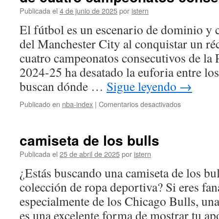
del
Publicada el
4 de junio de 2025
por
istern
Liverpool
El fútbol es un escenario de dominio y c
del Manchester City al conquistar un ré
cuatro campeonatos consecutivos de la
2024-25 ha desatado la euforia entre los
buscan dónde …
Sigue leyendo
→
en
Publicado en
nba-index
|
Comentarios desactivados
El
Manchester
City
camiseta de los bulls
completa
un
Publicada el
25 de abril de 2025
por
istern
nuevo
¿Estás buscando una camiseta de los bull
récord
de
colección de ropa deportiva? Si eres fa
cuatro
especialmente de los Chicago Bulls, una
campeonato
consecutivo
es una excelente forma de mostrar tu 