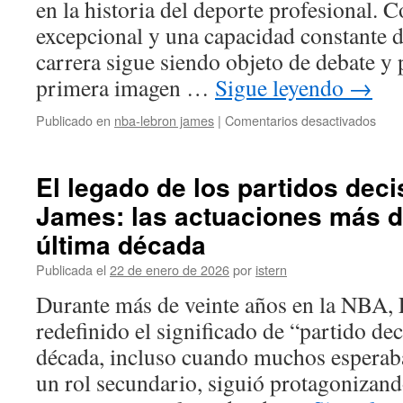
en la historia del deporte profesional. 
76er
por
excepcional y una capacidad constante d
2
carrera sigue siendo objeto de debate y
años
y
primera imagen …
Sigue leyendo
→
8
mill
en
Publicado en
nba-lebron james
|
Comentarios desactivados
El
futur
de
El legado de los partidos dec
la
James: las actuaciones más d
carr
de
última década
LeB
Jame
Publicada el
22 de enero de 2026
por
istern
posi
Durante más de veinte años en la NBA,
cami
y
redefinido el significado de “partido dec
proy
década, incluso cuando muchos esperaba
un rol secundario, siguió protagoniza