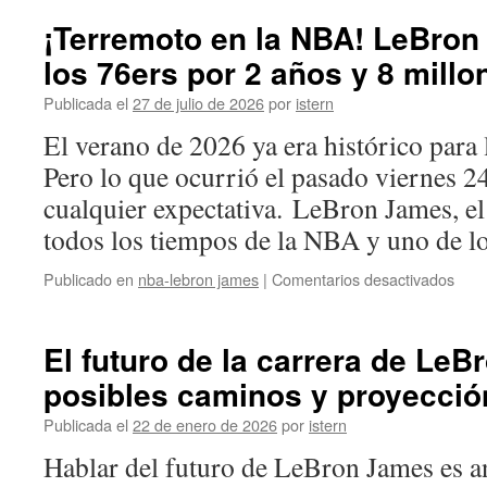
¡Terremoto en la NBA! LeBron
los 76ers por 2 años y 8 millo
Publicada el
27 de julio de 2026
por
istern
El verano de 2026 ya era histórico para 
Pero lo que ocurrió el pasado viernes 2
cualquier expectativa. LeBron James, e
todos los tiempos de la NBA y uno de 
en
Publicado en
nba-lebron james
|
Comentarios desactivados
¡Ter
en
la
El futuro de la carrera de Le
NBA
posibles caminos y proyecció
LeB
Jam
Publicada el
22 de enero de 2026
por
istern
ficha
por
Hablar del futuro de LeBron James es a
los