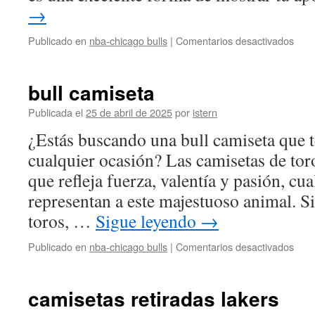
→
en
Publicado en
nba-chicago bulls
|
Comentarios desactivados
cami
de
los
bull camiseta
bulls
Publicada el
25 de abril de 2025
por
istern
¿Estás buscando una bull camiseta que t
cualquier ocasión? Las camisetas de tor
que refleja fuerza, valentía y pasión, cu
representan a este majestuoso animal. Si
toros, …
Sigue leyendo
→
en
Publicado en
nba-chicago bulls
|
Comentarios desactivados
bull
cami
camisetas retiradas lakers