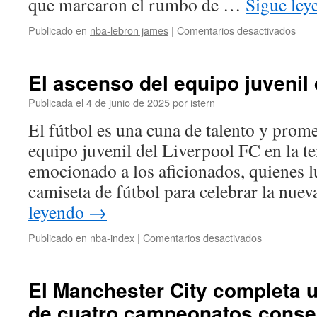
que marcaron el rumbo de …
Sigue le
en
Publicado en
nba-lebron james
|
Comentarios desactivados
El
lega
de
El ascenso del equipo juvenil 
los
part
Publicada el
4 de junio de 2025
por
istern
deci
El fútbol es una cuna de talento y prome
de
LeB
equipo juvenil del Liverpool FC en la 
Jame
emocionado a los aficionados, quienes l
las
actu
camiseta de fútbol para celebrar la nu
más
leyendo
→
domi
de
en
Publicado en
nba-index
|
Comentarios desactivados
la
El
últi
ascenso
déc
del
El Manchester City completa 
equipo
de cuatro campeonatos conse
juvenil