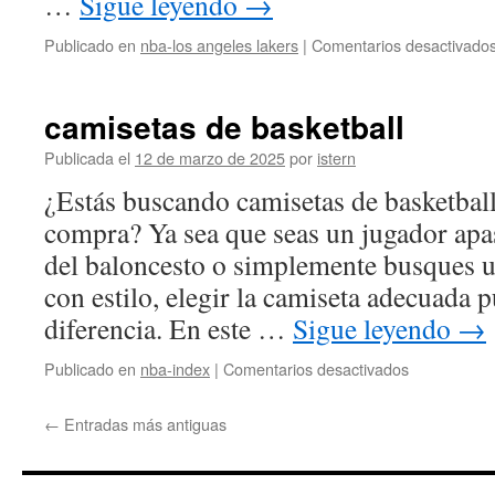
…
Sigue leyendo
→
Publicado en
nba-los angeles lakers
|
Comentarios desactivado
camisetas de basketball
Publicada el
12 de marzo de 2025
por
istern
¿Estás buscando camisetas de basketbal
compra? Ya sea que seas un jugador apa
del baloncesto o simplemente busques 
con estilo, elegir la camiseta adecuada 
diferencia. En este …
Sigue leyendo
→
en
Publicado en
nba-index
|
Comentarios desactivados
camisetas
de
←
Entradas más antiguas
basketball