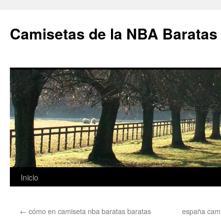
Camisetas de la NBA Baratas
Saltar
Inicio
al
←
cómo en camiseta nba baratas baratas
españa cami
contenido