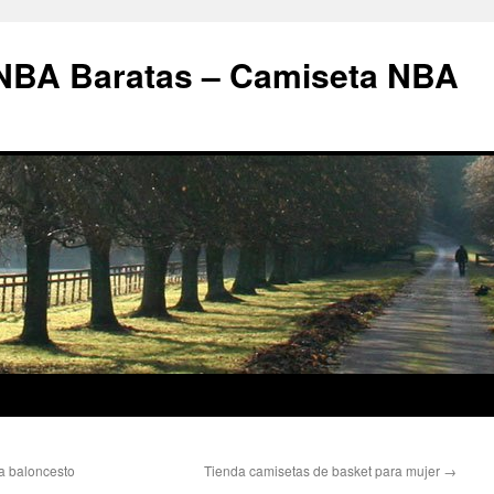
 NBA Baratas – Camiseta NBA
a baloncesto
Tienda camisetas de basket para mujer
→