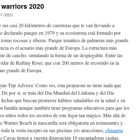
 warriors 2020
or
istern
e sus casi 20 kilómetros de carreteras que te van llevando a
Fue declarado parque en 1979 y su ecosistema está formado por
zonas rocosas y riberas. Parque temático de palmeras más grande
ncia es el acuario más grande de Europa. La estructura más
nte de caucho, simulando la forma de un desplegable. Entre las
idar de Rafting River, que con 200 metros de recorrido en la
 más grande de Europa.
gún Trip Advisor. Como ves, esta propuesta no tiene nada que
. De por sí, se trata del Día Mundial del Linfoma y del Día
 fechas que buscan promover hábitos saludables en la salud y en
a en familia aunque también tiene programas educativos para que los
os niños todos los secretos de este lugar tan mágico. Más allá de
que Warner Beach la mascarilla será obligatoria en restaurantes y
oda la visita excepto en sus piscinas y/o atracciones,
chaqueta
s Cavas tienen a vuestra disposición 10 encantadoras casitas,