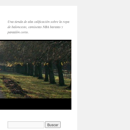
Una tienda de alta calificación sobre la ropa
de baloncesto, camisetas NBA baratas y
pantalón corto.