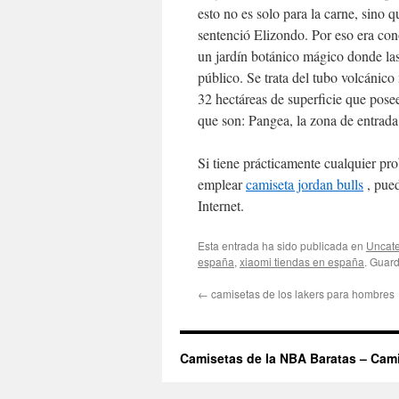
esto no es solo para la carne, sino 
sentenció Elizondo. Por eso era con
un jardín botánico mágico donde las
público. Se trata del tubo volcánic
32 hectáreas de superficie que pose
que son: Pangea, la zona de entrada
Si tiene prácticamente cualquier p
emplear
camiseta jordan bulls
, pued
Internet.
Esta entrada ha sido publicada en
Uncate
españa
,
xiaomi tiendas en españa
. Guar
←
camisetas de los lakers para hombres
Camisetas de la NBA Baratas – Cam