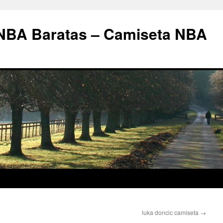
 NBA Baratas – Camiseta NBA
luka doncic camiseta
→