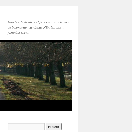
Una tienda de alta calificación sobre la ropa
de baloncesto, camisetas NBA baratas y
pantalón corto.