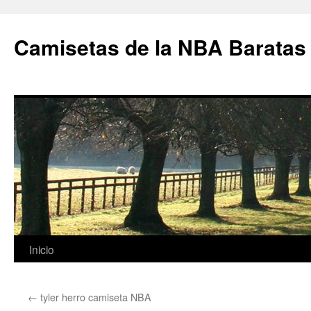
Camisetas de la NBA Baratas
Saltar
Inicio
al
←
tyler herro camiseta NBA
contenido