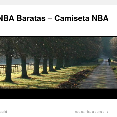
 NBA Baratas – Camiseta NBA
adrid
nba camiseta doncic
→