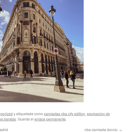
gorized
y etiquetada como
camisetas nba city edition
,
equipacion de
ba baratas
. Guarda el
enlace permanente
.
adrid
nba camiseta doncic
→