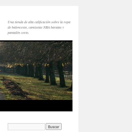
Una tienda de alta calificación sobre la ropa
de baloncesto, camisetas NBA baratas y
pantalón corto.