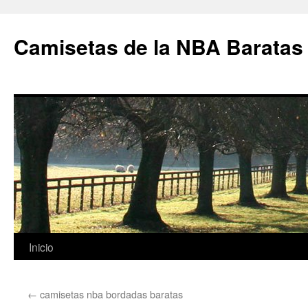
Camisetas de la NBA Baratas
Saltar
Inicio
al
←
camisetas nba bordadas baratas
contenido