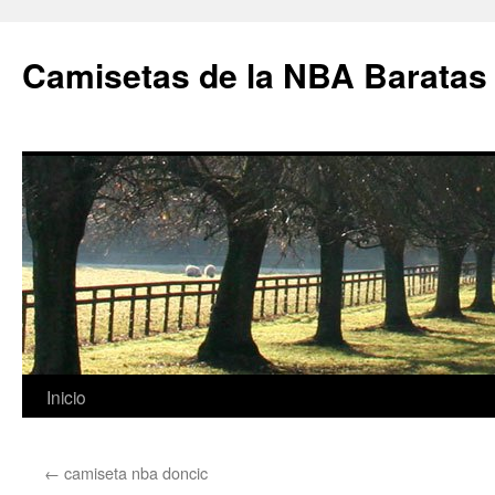
Camisetas de la NBA Baratas
Saltar
Inicio
al
←
camiseta nba doncic
contenido