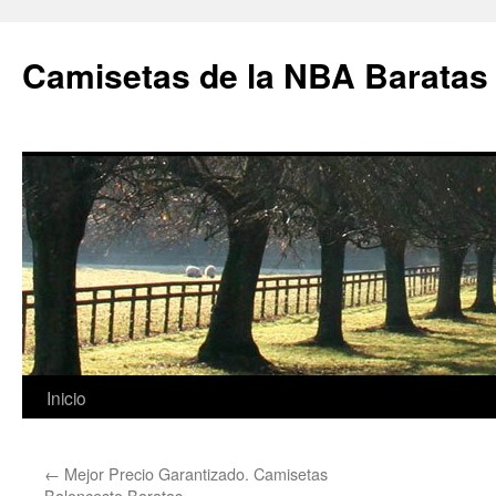
Camisetas de la NBA Baratas
Saltar
Inicio
al
←
Mejor Precio Garantizado. Camisetas
contenido
Baloncesto Baratas