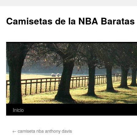
Camisetas de la NBA Baratas
Saltar
Inicio
al
←
camiseta nba anthony davis
contenido