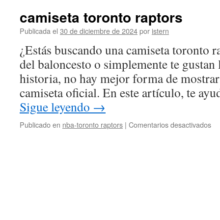
camiseta toronto raptors
Publicada el
30 de diciembre de 2024
por
istern
¿Estás buscando una camiseta toronto ra
del baloncesto o simplemente te gustan 
historia, no hay mejor forma de mostra
camiseta oficial. En este artículo, te ay
Sigue leyendo
→
en
Publicado en
nba-toronto raptors
|
Comentarios desactivados
ca
to
ra