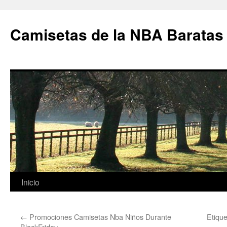
Camisetas de la NBA Baratas
Saltar
Inicio
al
←
Promociones Camisetas Nba Niños Durante
Etiqu
contenido
BlackFriday