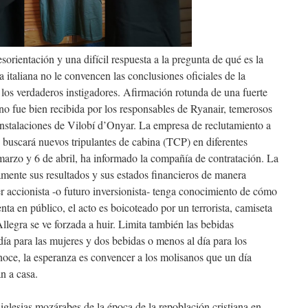
sorientación y una difícil respuesta a la pregunta de qué es la
 italiana no le convencen las conclusiones oficiales de la
 los verdaderos instigadores. Afirmación rotunda de una fuerte
o fue bien recibida por los responsables de Ryanair, temerosos
instalaciones de Vilobí d’Onyar. La empresa de reclutamiento a
 buscará nuevos tripulantes de cabina (TCP) en diferentes
marzo y 6 de abril, ha informado la compañía de contratación. La
mente sus resultados y sus estados financieros de manera
er accionista -o futuro inversionista- tenga conocimiento de cómo
nta en público, el acto es boicoteado por un terrorista, camiseta
llegra se ve forzada a huir. Limita también las bebidas
día para las mujeres y dos bebidas o menos al día para los
oce, la esperanza es convencer a los molisanos que un día
n a casa.
iglesias mozárabes de la época de la repoblación cristiana en