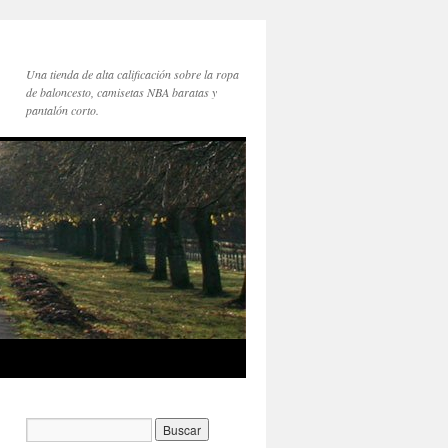
Una tienda de alta calificación sobre la ropa
de baloncesto, camisetas NBA baratas y
pantalón corto.