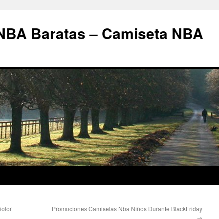
 NBA Baratas – Camiseta NBA
iolor
Promociones Camisetas Nba Niños Durante BlackFriday
→