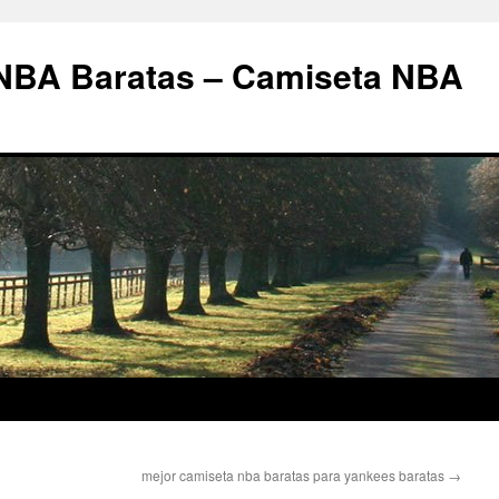
 NBA Baratas – Camiseta NBA
mejor camiseta nba baratas para yankees baratas
→