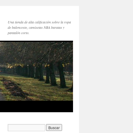
Una tienda de alta calificación sobre la ropa
de baloncesto, camisetas NBA baratas y
pantalón corto.