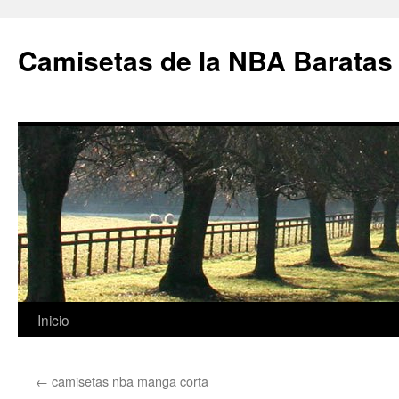
Camisetas de la NBA Baratas
Saltar
Inicio
al
←
camisetas nba manga corta
contenido