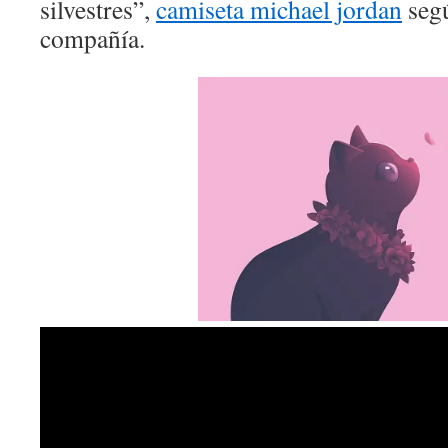
silvestres”,
camiseta michael jordan
segú
compañía.