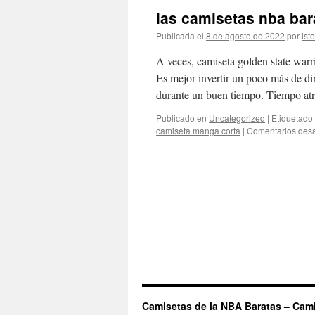
las camisetas nba bar
Publicada el
8 de agosto de 2022
por
ist
A veces, camiseta golden state warri
Es mejor invertir un poco más de di
durante un buen tiempo. Tiempo at
Publicado en
Uncategorized
|
Etiquetado
camiseta manga corta
|
Comentarios desa
Camisetas de la NBA Baratas – Cam