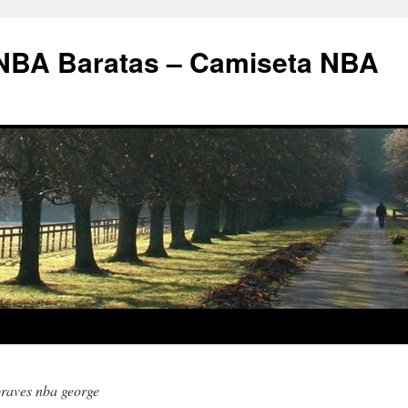
 NBA Baratas – Camiseta NBA
braves nba george