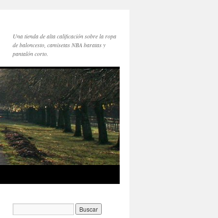
Una tienda de alta calificación sobre la ropa
de baloncesto, camisetas NBA baratas y
pantalón corto.