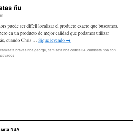
atas ñu
ern
ors puede ser difícil localizar el producto exacto que buscamos.
nero en un producto de mejor calidad que podamos utilizar
rás, cuando Chris …
Sigue leyendo
→
camiseta braves nba george
,
camiseta nba celtics 34
,
camiseta nba con
en
ctivados
las
camisetas
nba
baratas
ñu
iseta NBA