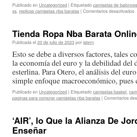
Publicado en
Uncategorized
|
Etiquetado
camisetas de balonces
e
xs
,
replicas camisetas nba baratas
|
Comentarios desactivados
C
C
B
Tienda Ropa Nba Barata Onlin
N
N
Publicada el
20 de julio de 2023
por
istern
Esto se debe a diversos factores, tales 
la economía del euro y la debilidad del d
esterlina. Para Otero, el análisis del eur
simple enfoque macroeconómico, pues
Publicado en
Uncategorized
|
Etiquetado
camisetas basket
,
cam
paginas para comprar camisetas nba baratas
|
Comentarios des
‘AIR’, lo Que la Alianza De Jo
Enseñar