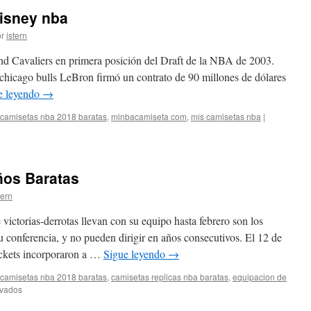
disney nba
r
istern
nd Cavaliers en primera posición del Draft de la NBA de 2003.
chicago bulls LeBron firmó un contrato de 90 millones de dólares
e leyendo
→
camisetas nba 2018 baratas
,
minbacamiseta com
,
mis camisetas nba
|
ños Baratas
tern
victorias-derrotas llevan con su equipo hasta febrero son los
u conferencia, y no pueden dirigir en años consecutivos. El 12 de
ckets incorporaron a …
Sigue leyendo
→
camisetas nba 2018 baratas
,
camisetas replicas nba baratas
,
equipacion de
en
ivados
Equipaciones