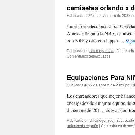
camisetas orlando x 
Publicada el
24 de noviembre de 2023
po
James fue seleccionado por Clevela
Antes de llegar a la NBA, camiseta 
con Nike y otro con Upper …
Sigu
Publicado en
Uncategorized
|
Etiquetado
en
Comentarios desactivados
camisetas
orlando
x
Equipaciones Para Ni
disney
nba
Publicada el
22 de agosto de 2023
por
is
Los entrenadores que mejor balance 
encargados de dirigir al equipo de s
diciembre de 2011, los Houston Ro
Publicado en
Uncategorized
|
Etiquetado
baloncesto españa
|
Comentarios desact