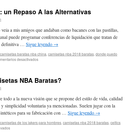
Para
Niños
: un Repaso A las Alternativas
Baratas
n
 veía a mis amigos que andaban como bacanes con las pastillas,
unal puede programar conferencias de liquidación que tratan de
n definitiva …
Sigue leyendo
→
camisetas baratas nba china
,
camisetas nba 2018 baratas
,
donde puedo
en
mentarios desactivados
Serie
‘Camisetas
NBA’:
setas NBA Baratas?
un
Repaso
n
A
las
todo a la nueva visión que se propone del estilo de vida, calidad
Alternativas
a y simplicidad voluntaria ya mencionadas. Suelen jugar con la
Sintéticos para su fabricación con …
Sigue leyendo
→
camisetas de los lakers para hombres
,
camisetas nba 2018 baratas
,
celtics
en
ivados
¿Dónde