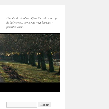
Una tienda de alta calificación sobre la ropa
de baloncesto, camisetas NBA baratas y
pantalón corto.