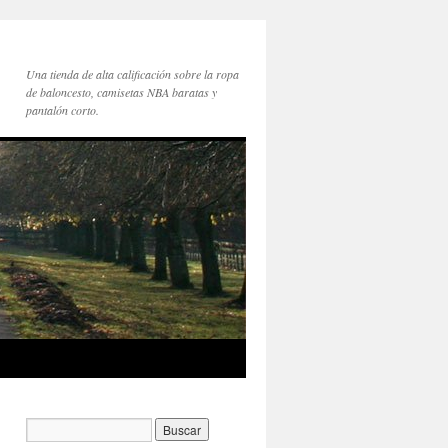
Una tienda de alta calificación sobre la ropa
de baloncesto, camisetas NBA baratas y
pantalón corto.