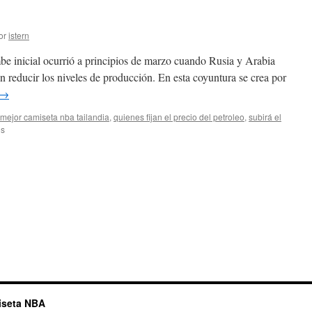
or
istern
mbe inicial ocurrió a principios de marzo cuando Rusia y Arabia
n reducir los niveles de producción. En esta coyuntura se crea por
→
mejor camiseta nba tailandia
,
quienes fijan el precio del petroleo
,
subirá el
en
os
Tienda
chandal
nba
iseta NBA