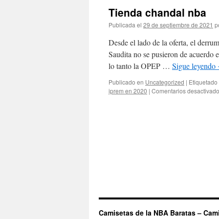
Tienda chandal nba
Publicada el
29 de septiembre de 2021
p
Desde el lado de la oferta, el derru
Saudita no se pusieron de acuerdo e
lo tanto la OPEP …
Sigue leyendo
Publicado en
Uncategorized
|
Etiquetado
iprem en 2020
|
Comentarios desactivad
Camisetas de la NBA Baratas – Cam