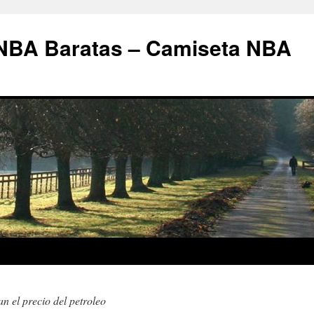
 NBA Baratas – Camiseta NBA
an el precio del petroleo