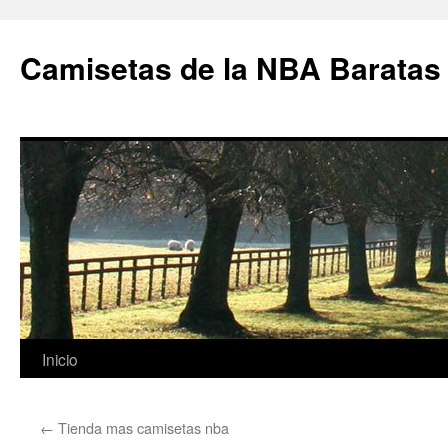
Camisetas de la NBA Baratas
Saltar
Inicio
al
←
Tienda mas camisetas nba
contenido