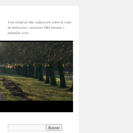
Una tienda de alta calificación sobre la ropa
de baloncesto, camisetas NBA baratas y
pantalón corto.