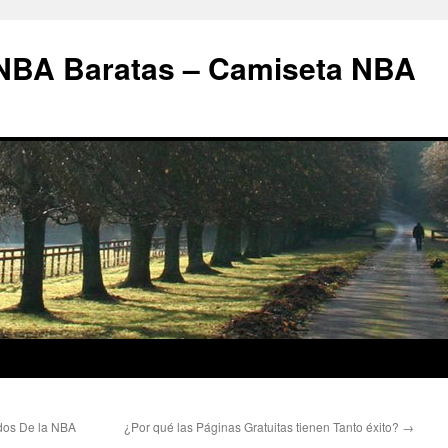
 NBA Baratas – Camiseta NBA
dos De la NBA
¿Por qué las Páginas Gratuitas tienen Tanto éxito?
→