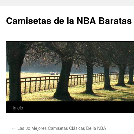
Camisetas de la NBA Baratas
Saltar
Inicio
al
←
Las 30 Mejores Camisetas Clásicas De la NBA
contenido