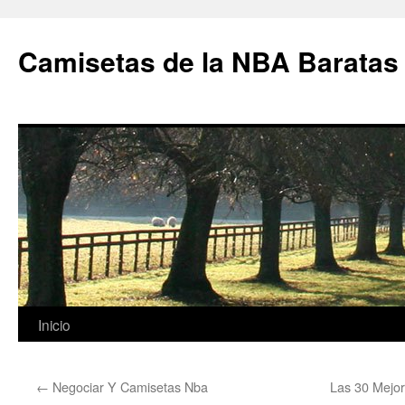
Camisetas de la NBA Baratas
Saltar
Inicio
al
←
Negociar Y Camisetas Nba
Las 30 Mejo
contenido