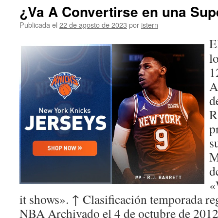
¿Va A Convertirse en una Supe
Publicada el
22 de agosto de 2023
por
istern
E
l
1
A
d
R
p
s
M
d
«
it shows». ↑ Clasificación temporada re
NBA Archivado el 4 de octubre de 201