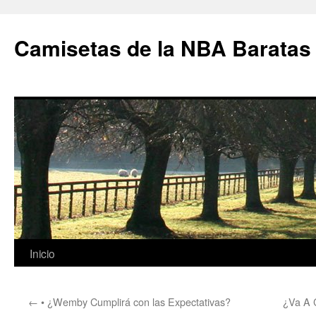
Camisetas de la NBA Baratas
Saltar
Inicio
al
←
• ¿Wemby Cumplirá con las Expectativas?
¿Va A 
contenido